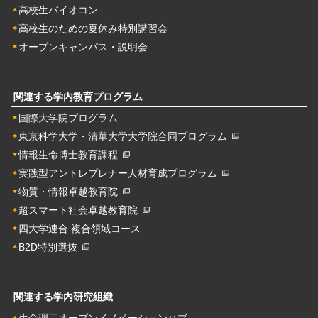
高校生バイオコン
高校生のための夏休み特別講習会
オープンキャンパス・説明会
関連する学内教育プログラム
国際大学院プログラム
東京科学大学・清華大学大学院合同プログラム
情報生命博士教育課程
実践型アントレプレナー人材育成プログラム
物質・情報卓越教育院
超スマート社会卓越教育院
四大学連合 複合領域コース
B2D特別選抜
関連する学内研究組織
生命理工オープンイノベーションハブ