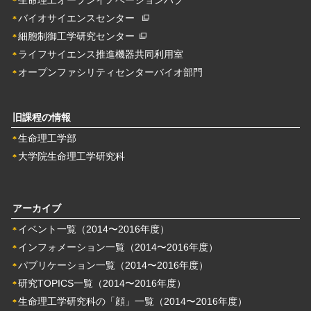
バイオサイエンスセンター
細胞制御工学研究センター
ライフサイエンス推進機器共同利用室
オープンファシリティセンターバイオ部門
旧課程の情報
生命理工学部
大学院生命理工学研究科
アーカイブ
イベント一覧（2014〜2016年度）
インフォメーション一覧（2014〜2016年度）
パブリケーション一覧（2014〜2016年度）
研究TOPICS一覧（2014〜2016年度）
生命理工学研究科の「顔」一覧（2014〜2016年度）