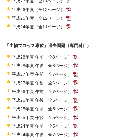
平成27年度（全11ページ）
平成26年度（全12ページ）
平成25年度（全12ページ）
平成24年度（全11ページ）
「生物プロセス専攻」過去問題（専門科目）
平成28年度 午前（全8ページ）
平成28年度 午後（全6ページ）
平成27年度 午前（全7ページ）
平成27年度 午後（全6ページ）
平成26年度 午前（全7ページ）
平成26年度 午後（全5ページ）
平成25年度 午前（全5ページ）
平成25年度 午後（全5ページ）
平成24年度 午前（全5ページ）
平成24年度 午後（全7ページ）