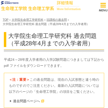
TOP
大学院生命理工学研究科
旧課程の過去問
大学院生命理工学研究科 過去問題（平成28年4月までの入学者用）
大学院生命理工学研究科 過去問題
（平成28年4月までの入学者用）
平成24～28年度入学者用の入学試験問題につきましては下記から
pdf ファイルをダウンロードできます。
＜注：重要＞
この過去問題は、現在の入試形態と違う時の
ものですのでご注意ください。最新の入試問題については
以下のページの「生命理工学院」の項目をご覧ください。
過去問題ページへ