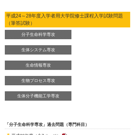
平成24～28年度入学者用大学院修士課程入学試験問題
（筆答試験）
分子生命科学専攻
生体システム専攻
生命情報専攻
生物プロセス専攻
生体分子機能工学専攻
「分子生命科学専攻」過去問題（専門科目）